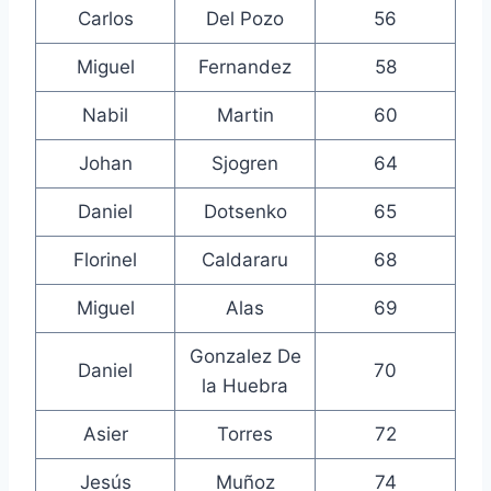
Carlos
Del Pozo
56
Miguel
Fernandez
58
Nabil
Martin
60
Johan
Sjogren
64
Daniel
Dotsenko
65
Florinel
Caldararu
68
Miguel
Alas
69
Gonzalez De
Daniel
70
la Huebra
Asier
Torres
72
Jesús
Muñoz
74