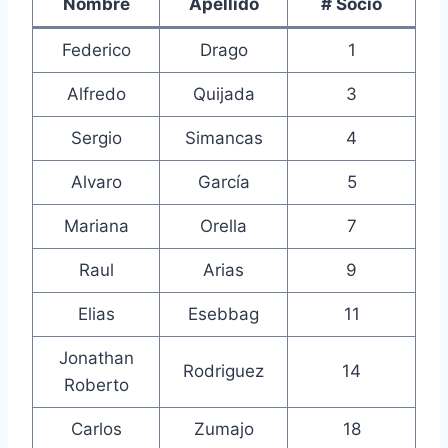
Nombre
Apellido
# Socio
Federico
Drago
1
Alfredo
Quijada
3
Sergio
Simancas
4
Alvaro
García
5
Mariana
Orella
7
Raul
Arias
9
Elias
Esebbag
11
Jonathan
Rodriguez
14
Roberto
Carlos
Zumajo
18