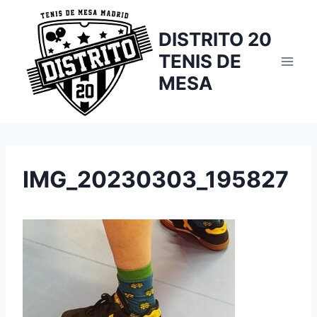
Saltar
al
DISTRITO 20
contenido
TENIS DE
MESA
IMG_20230303_195827